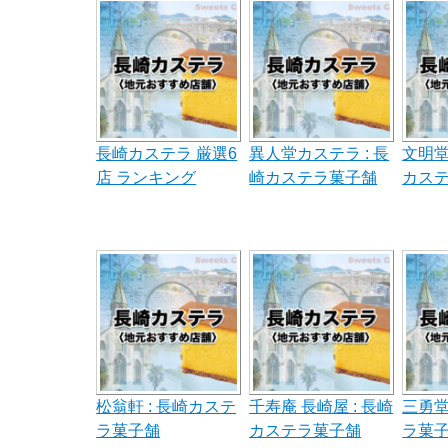
長崎カステラ 厳選6
異人堂カステラ : 長
文明堂
店 ランキング
崎カステラ菓子舗
カス
松翁軒 : 長崎カステ
千寿庵 長崎屋 : 長崎
三勇堂
ラ菓子舗
カステラ菓子舗
ラ菓