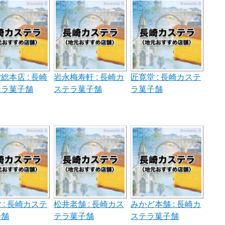
総本店 : 長崎
岩永梅寿軒 : 長崎カ
匠寛堂 : 長崎カステ
テラ菓子舗
ステラ菓子舗
ラ菓子舗
 : 長崎カステ
松井老舗 : 長崎カス
みかど本舗 : 長崎カ
子舗
テラ菓子舗
ステラ菓子舗