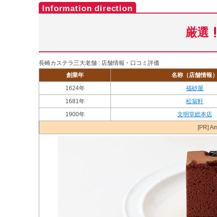
厳選
長崎カステラ三大老舗 : 店舗情報・口コミ評価
創業年
名称（店舗情報
1624年
福砂屋
1681年
松翁軒
1900年
文明堂総本店
[PR]